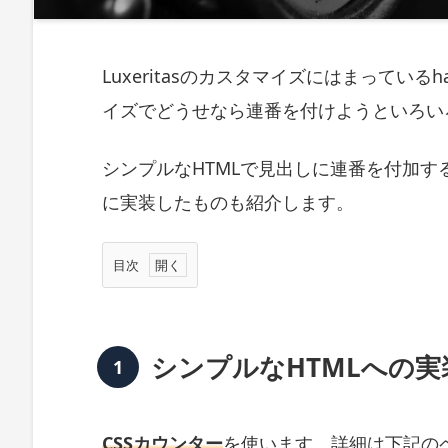
Luxeritasのカスタマイズにはまっている
イズでどうせなら連番を付けようといろい
シンプルなHTMLで見出しに連番を付加する方
に実装したものも紹介します。
目次
シ
ン
プ
ル
シンプルなHTMLへの実
な
H
T
M
CSSカウンター
を使います。詳細は下記の