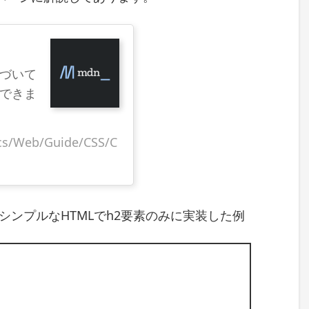
基づいて
できま
ocs/Web/Guide/CSS/C
なシンプルなHTMLでh2要素のみに実装した例