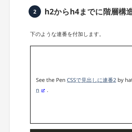
ま
と
h2からh4までに階層構
め
下のような連番を付加します。
See the Pen
CSSで見出しに連番2
by hat
n
.