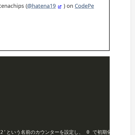
enachips (
@hatena19
) on
CodePe
/* 'h2'という名前のカウンターを設定し、 0 で初期化する。 */