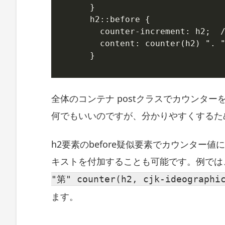
r
}

i
h2::before {

t
  counter-increment: h2;
a
  content: counter(h2) "
s
テ
}
ー
マ)
に
実
全体のコンテナ postクラスでカウンタ
装
何でもいいのですが、分かりやすくするため
し
た
C
h2要素のbefore疑似要素でカウンター
S
S
キストを付加することも可能です。例では
仕
様
"第" counter(h2, cjk-ideographi
C
ます。
S
S