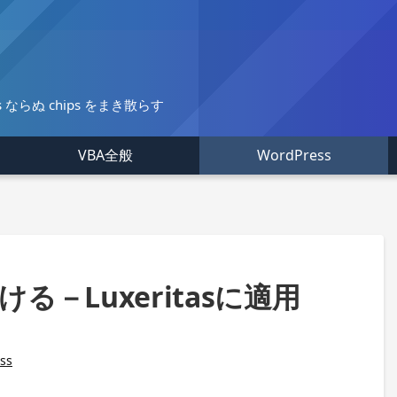
の Tips ならぬ chips をまき散らす
VBA全般
WordPress
る－Luxeritasに適用
ss