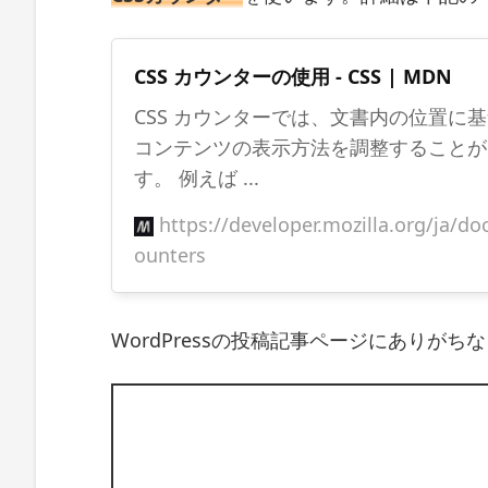
L
へ
の
実
CSS カウンターの使用 - CSS | MDN
装
例
CSS カウンターでは、文書内の位置に
h
コンテンツの表示方法を調整することが
2
す。 例えば ...
か
ら
https://developer.mozilla.org/ja/d
h
4
ounters
ま
で
に
WordPressの投稿記事ページにありがち
階
層
構
造
の
連
番