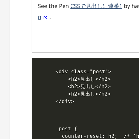
を
See the Pen
CSSで見出しに連番1
by hat
付
加
n
.
連
番
を
C
S
S
で
デ
ザ
<div class="post">

イ
    <h2>見出し</h2>

ン
    <h2>見出し</h2>

当
    <h2>見出し</h2>

ブ
</div>
ロ
グ
(L
u
.post {

x
e
  counter-reset: h2;  